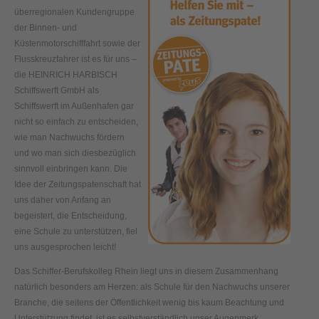
überregionalen Kundengruppe
der Binnen- und
Küstenmotorschifffahrt sowie der
Flusskreuzfahrer ist es für uns –
die HEINRICH HARBISCH
Schiffswerft GmbH als
Schiffswerft im Außenhafen gar
nicht so einfach zu entscheiden,
wie man Nachwuchs fördern
und wo man sich diesbezüglich
sinnvoll einbringen kann. Die
Idee der Zeitungspatenschaft hat
uns daher von Anfang an
begeistert, die Entscheidung,
eine Schule zu unterstützen, fiel
uns ausgesprochen leicht!
Das Schiffer-Berufskolleg Rhein liegt uns in diesem Zusammenhang
natürlich besonders am Herzen: als Schule für den Nachwuchs unserer
Branche, die seitens der Öffentlichkeit wenig bis kaum Beachtung und
Unterstützung findet, ist es selbstverständlich unser Augenmerk