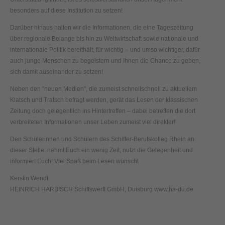
besonders auf diese Institution zu setzen!
Darüber hinaus halten wir die Informationen, die eine Tageszeitung
über regionale Belange bis hin zu Weltwirtschaft sowie nationale und
internationale Politik bereithält, für wichtig – und umso wichtiger, dafür
auch junge Menschen zu begeistern und Ihnen die Chance zu geben,
sich damit auseinander zu setzen!
Neben den "neuen Medien", die zumeist schnellschnell zu aktuellem
Klatsch und Tratsch befragt werden, gerät das Lesen der klassischen
Zeitung doch gelegentlich ins Hintertreffen – dabei betreffen die dort
verbreiteten Informationen unser Leben zumeist viel direkter!
Den Schülerinnen und Schülern des Schiffer-Berufskolleg Rhein an
dieser Stelle: nehmt Euch ein wenig Zeit, nutzt die Gelegenheit und
informiert Euch! Viel Spaß beim Lesen wünscht
Kerstin Wendt
HEINRICH HARBISCH Schiffswerft GmbH, Duisburg www.ha-du.de