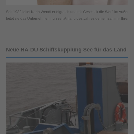
Seit 1982 leitet Karin Wendt erfolgreich und mit Geschick die Werft im Außenha
leitet sie das Unternehmen nun seit Anfang des Jahres gemeinsam mit Ihrer Mut
Neue HA-DU Schiffskupplung See für das Land Sc