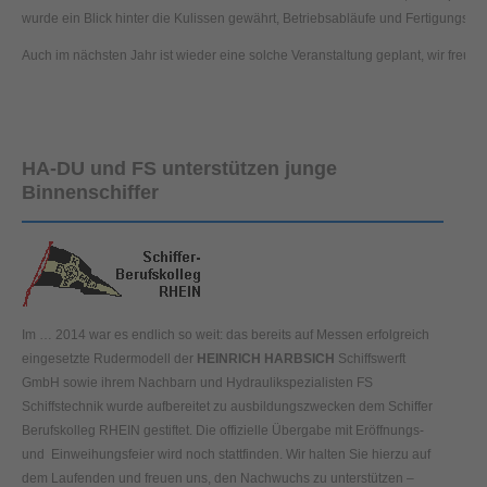
wurde ein Blick hinter die Kulissen gewährt, Betriebsabläufe und Fertigungspro
Auch im nächsten Jahr ist wieder eine solche Veranstaltung geplant, wir freuen 
HA-DU und FS unterstützen junge
Binnenschiffer
Im … 2014 war es endlich so weit: das bereits auf Messen erfolgreich
eingesetzte Rudermodell der
HEINRICH HARBSICH
Schiffswerft
GmbH sowie ihrem Nachbarn und Hydraulikspezialisten FS
Schiffstechnik wurde aufbereitet zu ausbildungszwecken dem Schiffer
Berufskolleg RHEIN gestiftet. Die offizielle Übergabe mit Eröffnungs-
und Einweihungsfeier wird noch stattfinden. Wir halten Sie hierzu auf
dem Laufenden und freuen uns, den Nachwuchs zu unterstützen –