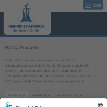
Menu
HA-DU Produkte
Ob der HA-DU Spezial- oder PowerAnker, die HA-DU
Wellenabdichtung sowie die HA-DU Schiffskupplung, das HA-DU
HightechRuder, Wellen nach Muster oder Zeichnung, unsere
Puffergummis als Prallschutz – alles "Made in Germany – made by HA-
DU". Gerne auch als Zulieferer für Neubauten anderer Werften.
Ruderanlage
Wellenanlage
Wellenabdichtungen
Anker
Puffergummis
Schiffskuppungen