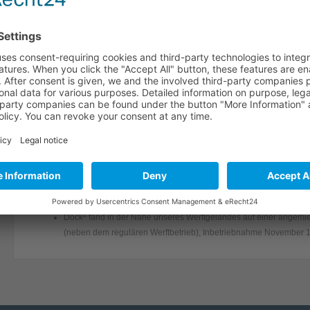
Stevendocks
Reparatur
Propellerwechsel
Für Reparaturen aller Art stehen Ihnen bei
HARBISCH
zwei Stevendocks zur
1
Dock
mit einer Länge von 30 m und einer Außen- bzw. Innenbreit
2
Dock
mit einer Länge von 26 m und einer Außen- bzw. Innenbreit
Hiermit können sowohl Vor- als auch Hinterschiff aus dem Wasser gehoben 
oder Wellen- sowie Ruderreparaturen als auch Schweißarbeiten durchzufüh
Beide Docks wurden von uns konzipiert und fertiggestellt, aber ohne zuverlä
Planung der beiden Docks geschah unter Mitwirkung von Ingenieuren, der 
1
Dock
geschah zunächst auf der NRSW Neuen Ruhrorter Schiffswer
wiederum bei uns vor Ort, Inbetriebnahme November 2011
2
Dock
fand in der Nähe unseres Werftgeländes auf einer angemiete
(neben dem regulären Werftbetrieb), Inbetriebnahme November 