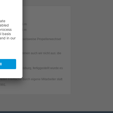
 Verfügung:
e von 20 m / 16,5 m
e von 14 m / 11,5 m
werden, um beispielsweise Propellerwechsel
ren.
ssige Partner kommen auch wir nicht aus: die
Bau von
ft GmbH in Duisburg, fertiggestellt wurde es
ten Freifläche durch eigene Mitarbeiter statt
1991.