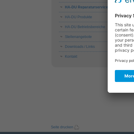
HA-DU Reparaturservice
HA-DU Produkte
HA-DU Betriebsbereiche
Stellenangebote
Downloads / Links
Kontakt
Seite drucken