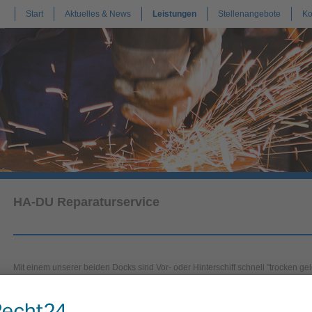
Start
Aktuelles & News
Leistungen
Stellenangebote
Ko
HA-DU Reparaturservice
Mit einem unserer beiden Docks sind Vor- oder Hinterschiff schnell "trocken ge
Propellerwechsel, Düsenreparatur, Ruderanlage (auch Becker-Ruder), Welle